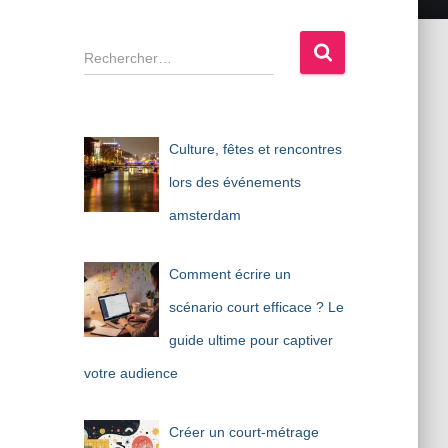
R
e
c
h
e
Culture, fêtes et rencontres
r
c
lors des événements
h
amsterdam
e
r
Comment écrire un
:
scénario court efficace ? Le
guide ultime pour captiver
votre audience
Créer un court-métrage