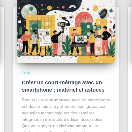
FILM
Créer un court-métrage avec un
smartphone : matériel et astuces
Réaliser un court-métrage avec un smartphone
est désormais à la portée de tous, grâce aux
avancées technologiques des caméras
intégrées et des outils d’édition accessibles.
Que vous soyez un cinéaste amateur, un