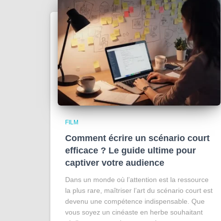
FILM
Comment écrire un scénario court
efficace ? Le guide ultime pour
captiver votre audience
Dans un monde où l’attention est la ressource
la plus rare, maîtriser l’art du scénario court est
devenu une compétence indispensable. Que
vous soyez un cinéaste en herbe souhaitant