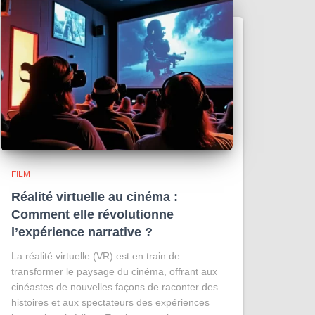
FILM
Réalité virtuelle au cinéma :
Comment elle révolutionne
l’expérience narrative ?
La réalité virtuelle (VR) est en train de
transformer le paysage du cinéma, offrant aux
cinéastes de nouvelles façons de raconter des
histoires et aux spectateurs des expériences