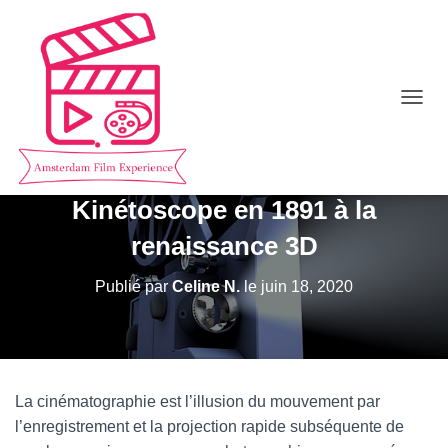
D
L’histoire et le développement de
É
P
la cinématographie, du
L
I
Kinétoscope en 1891 à la
E
R
renaissance 3D
L
A
N
Publié par
Celine N.
le
juin 18, 2020
A
V
I
G
A
T
La cinématographie est l’illusion du mouvement par
I
l’enregistrement et la projection rapide subséquente de
O