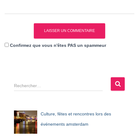
Confirmez que vous n'êtes PAS un spammeur
R
e
c
h
e
Culture, fêtes et rencontres lors des
r
c
événements amsterdam
h
e