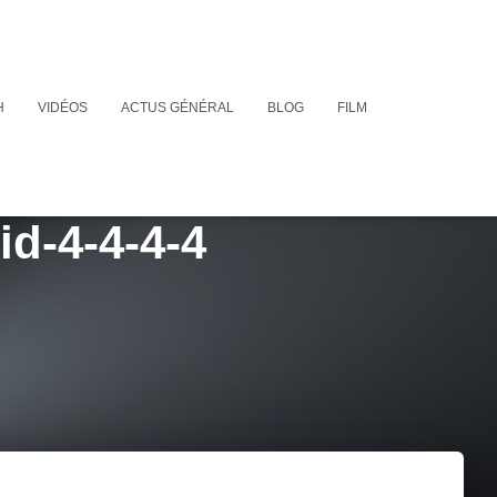
H
VIDÉOS
ACTUS GÉNÉRAL
BLOG
FILM
id-4-4-4-4