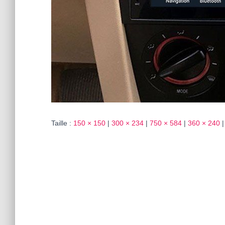
Taille :
150 × 150
|
300 × 234
|
750 × 584
|
360 × 240
|