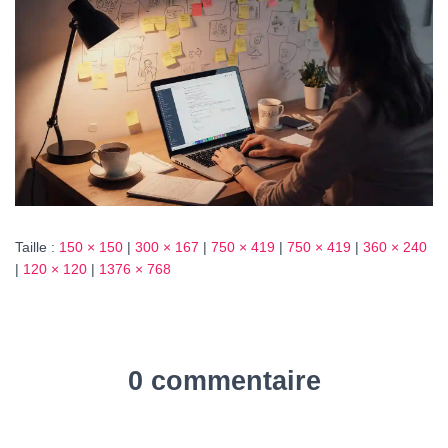
N
Taille :
150 × 150
|
300 × 167
|
750 × 419
|
750 × 419
|
360 × 240
|
120 × 120
|
1376 × 768
0 commentaire