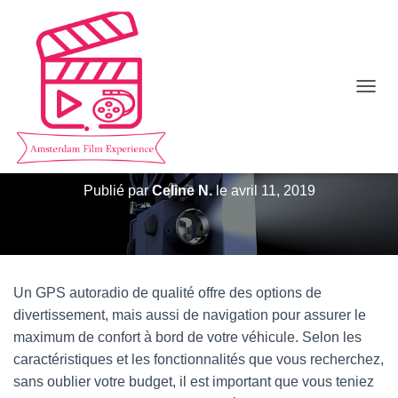
D
Comment choisir le meilleur GPS
É
P
autoradio ?
L
I
E
Publié par
Celine N.
le
avril 11, 2019
R
L
A
N
A
V
Un GPS autoradio de qualité offre des options de
I
divertissement, mais aussi de navigation pour assurer le
G
maximum de confort à bord de votre véhicule. Selon les
A
T
caractéristiques et les fonctionnalités que vous recherchez,
I
sans oublier votre budget, il est important que vous teniez
O