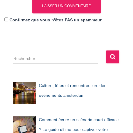
Confirmez que vous n'êtes PAS un spammeur
R
e
c
h
e
Culture, fêtes et rencontres lors des
r
c
événements amsterdam
h
e
r
Comment écrire un scénario court efficace
:
? Le guide ultime pour captiver votre